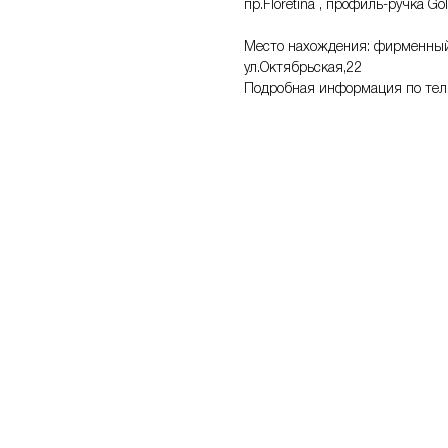
пр.Floretina , профиль-ручка Gola
Место нахождения: фирменный са
ул.Октябрьская,22
Подробная информация по тел: