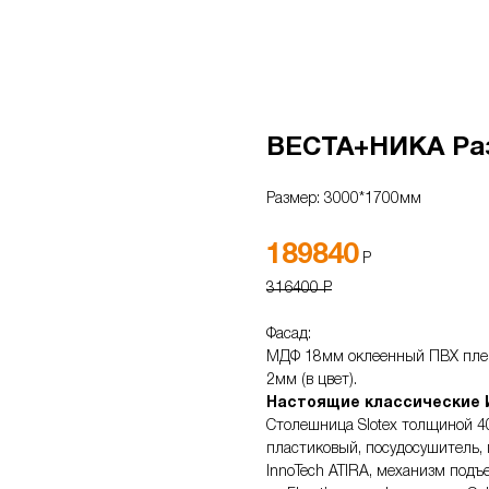
ВЕСТА+НИКА Раз
Размер: 3000*1700мм
189840
Р
316400 Р
Фасад:
МДФ 18мм оклеенный ПВХ пле
2мм (в цвет).
Настоящие классические И
Столешница Slotex толщиной 40 
пластиковый, посудосушитель, 
InnoTech ATIRA, механизм подъе