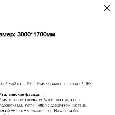
мер: 3000*1700мм
нкой EvoGloss +ЛДСП 16мм обрамленная кромкой ПВХ
тальянские фасады!!!
мм, стеновая панель пр. Slotex, плинтус, цоколь
подсветка LED, петли Hettich c доводчиком, система
мный Aventos HF, смеситель пр. Floretina, мойка